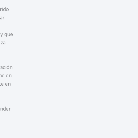
rido
ar
 y que
eza
ración
ene en
te en
ender