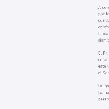
A con
por l
donde 
confo
había
sísmic
El Pr
de un
este 
el So
La in
las n
perso