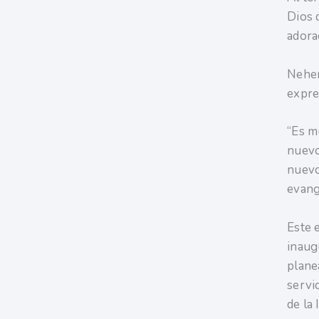
Dios d
adora
Nehem
expres
“Es m
nuevo
nuevo 
evang
Este e
inaug
plane
servi
de la 