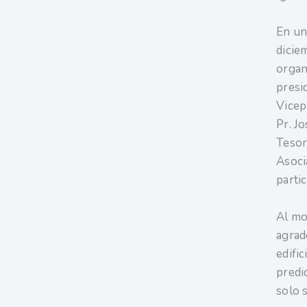
En un
dicie
organ
presi
Vicep
Pr. J
Tesor
Asoci
partic
Al mo
agrad
edifi
predi
solo s