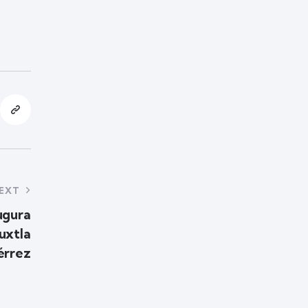
EXT
ugura
uxtla
érrez