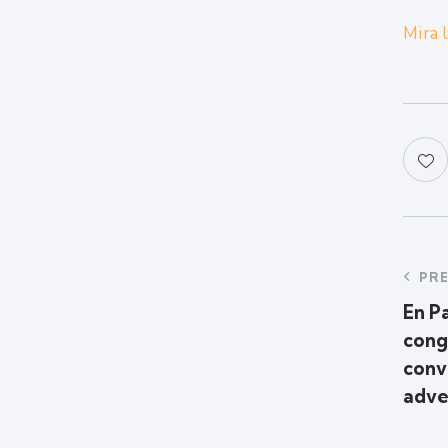
Mira 
PR
En P
cong
conv
adve