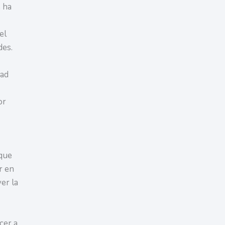
e ha
el
des.
dad
or
 que
r en
er la
cer a