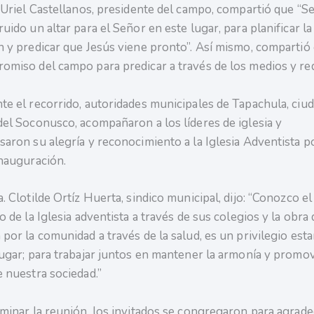
. Uriel Castellanos, presidente del campo, compartió que “S
uido un altar para el Señor en este lugar, para planificar la
n y predicar que Jesús viene pronto”. Así mismo, compartió 
omiso del campo para predicar a través de los medios y re
te el recorrido, autoridades municipales de Tapachula, ciu
del Soconusco, acompañaron a los líderes de iglesia y
saron su alegría y reconocimiento a la Iglesia Adventista p
inauguración.
. Clotilde Ortíz Huerta, sindico municipal, dijo: “Conozco el
o de la Iglesia adventista a través de sus colegios y la obra
 por la comunidad a través de la salud, es un privilegio esta
lugar; para trabajar juntos en mantener la armonía y promov
e nuestra sociedad.”
rminar la reunión, los invitados se congregaron para agrade