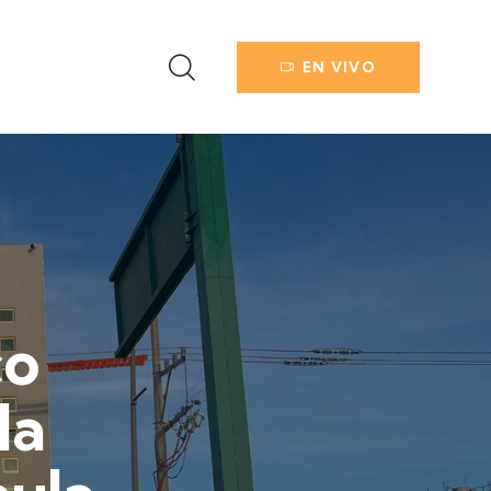
EN VIVO
co
la