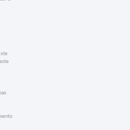
este
 este
apas
miento