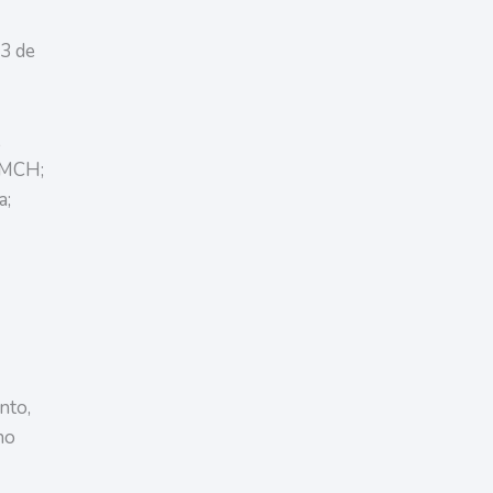
 3 de
,
 UMCH;
a;
nto,
no