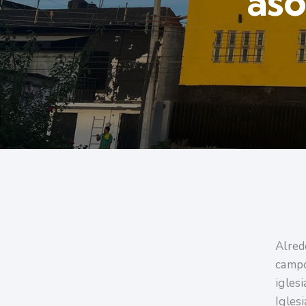
aso
Alred
campo
iglesi
Igles