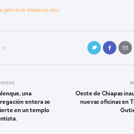
la galería de imágenes aquí
0
EVIOUS
N
alenque, una
Oeste de Chiapas ina
regación entera se
nuevas oficinas en T
ierte en un templo
Guti
ntista.