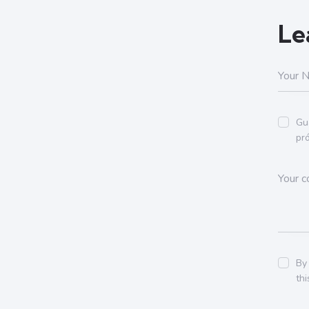
Le
Gu
pr
By
th