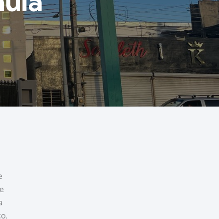
hula
e
e
a
o.