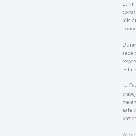
El Pr
constr
misió
compr
Duran
sede 
expre
esta 
La Dra
trabaj
hacen
este 
paz d
Al te