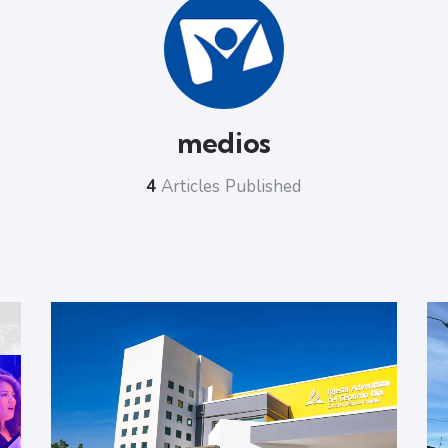
medios
4
Articles Published