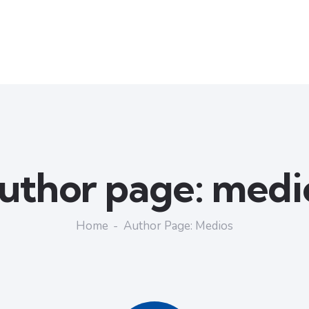
uthor page: medi
Home
Author Page: Medios