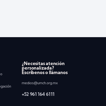
¿Necesitas atención
personalizada?
Escríbenos o llámanos
do
medios@umch.org.mx
egación
+52
961 164 6111