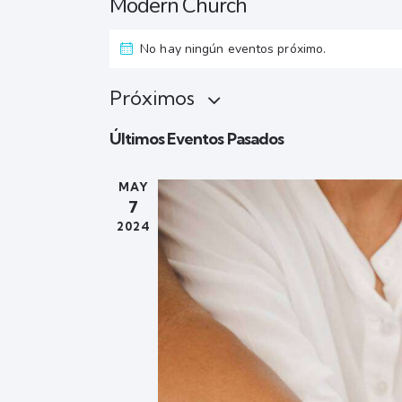
Modern Church
No hay ningún eventos próximo.
Próximos
S
Últimos Eventos Pasados
e
l
MAY
e
7
c
2024
c
i
o
n
a
r
f