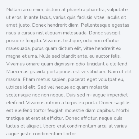
Nullam arcu enim, dictum at pharetra pharetra, vulputate
ut eros. In ante lacus, varius quis facilisis vitae, iaculis sit
amet justo. Donec hendrerit diam. Pellentesque egestas
risus a cursus nisl aliquam malesuada. Donec suscipit
posuere fringilla. Vivamus tristique, odio non efficitur
malesuada, purus quam dictum elit, vitae hendrerit ex
magna et urna. Nulla sed blandit ante, eu auctor felis.
Vivamus ornare quam dignissim odio tincidunt a eleifend.
Maecenas gravida porta purus est vestibulum. Nam ut elit
massa. Etiam metus sapien, placerat eget volutpat eu,
ultrices id elit. Sed vel neque ac quam molestie
scelerisque nec non neque. Duis sed mi augue imperdiet
eleifend. Vivamus rutrum a turpis eu porta. Donec sagittis
est eleifend tortor feugiat, molestie diam dapibus. Morbi
tristique at erat at efficitur. Donec efficitur, neque quis
luctus et aliquet, libero erat condimentum arcu, at varius
augue justo condimentum tortor.