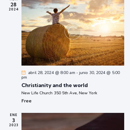
v
e
28
i
n
2024
s
t
t
o
a
s
d
e
E
v
abril 28, 2024 @ 8:00 am
-
junio 30, 2024 @ 5:00
e
pm
n
Christianity and the world
t
New Life Church
350 5th Ave, New York
o
Free
s
ENE
3
2023