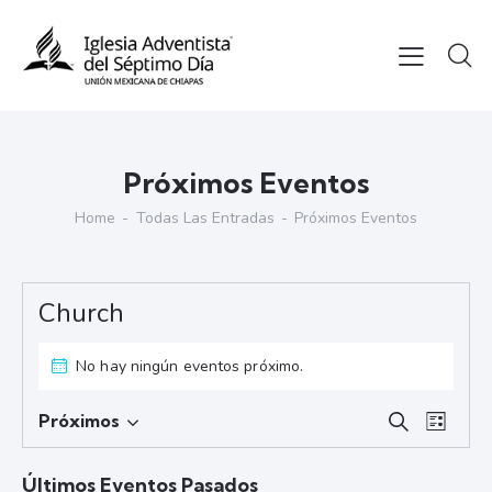
Próximos Eventos
Home
Todas Las Entradas
Próximos Eventos
Church
No hay ningún eventos próximo.
B
N
Próximos
B
L
S
a
ú
u
i
e
v
s
s
s
Últimos Eventos Pasados