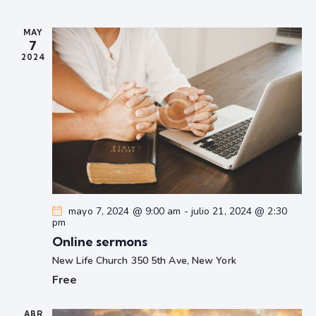
c
l
e
q
t
a
e
g
a
u
r
MAY
c
a
e
7
c
c
2024
d
i
i
a
o
ó
y
n
n
n
a
d
a
r
e
v
f
v
e
e
i
c
s
g
h
t
a
mayo 7, 2024 @ 9:00 am
-
julio 21, 2024 @ 2:30
a
a
pm
c
.
s
Online sermons
i
d
New Life Church
350 5th Ave, New York
ó
e
Free
d
E
e
v
ABR