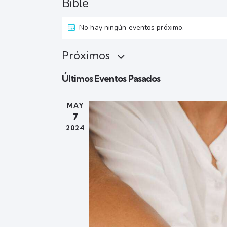
Bible
No hay ningún eventos próximo.
Próximos
S
Últimos Eventos Pasados
e
l
MAY
e
7
c
2024
c
i
o
n
a
r
f