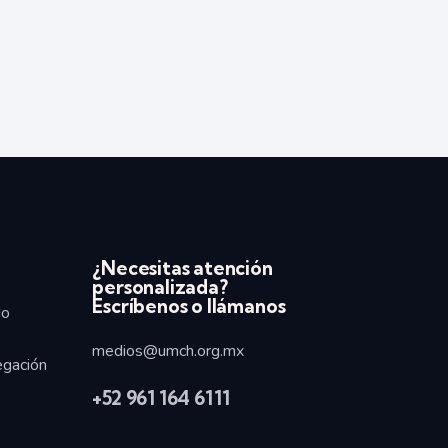
¿Necesitas atención
personalizada?
Escríbenos o llámanos
do
medios@umch.org.mx
egación
+52
961 164 6111