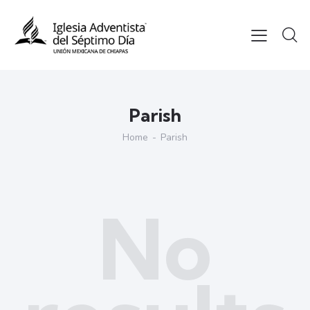
Parish
Home
Parish
No