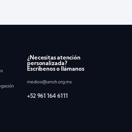
¿Necesitas atención
personalizada?
Escríbenos o llámanos
do
medios@umch.org.mx
egación
+52
961 164 6111